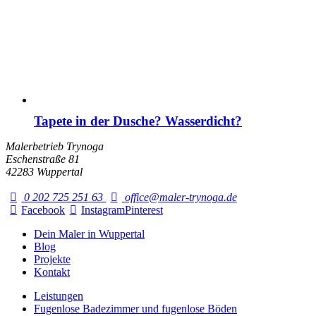
Tapete in der Dusche? Wasserdicht?
Malerbetrieb Trynoga
Eschenstraße 81
42283 Wuppertal
0 202 725 251 63
office@maler-trynoga.de
Facebook
Instagram
Pinterest
Dein Maler in Wuppertal
Blog
Projekte
Kontakt
Leistungen
Fugenlose Badezimmer und fugenlose Böden