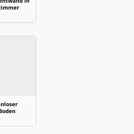
zentwand in
fzimmer
enloser
 Boden