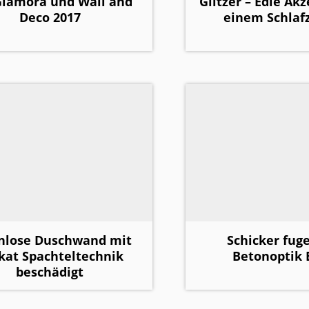
Glamora und Wall and
Glitzer – Edle Ak
Deco 2017
einem Schla
nlose Duschwand mit
Schicker fug
kat Spachteltechnik
Betonoptik
beschädigt