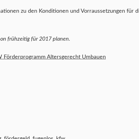
ationen zu den Konditionen und Vorraussetzungen für di
hon frühzeitig für 2017 planen.
 Förderprogramm Altersgerecht Umbauen
g
,
fördergeld
,
fugenlos
,
kfw