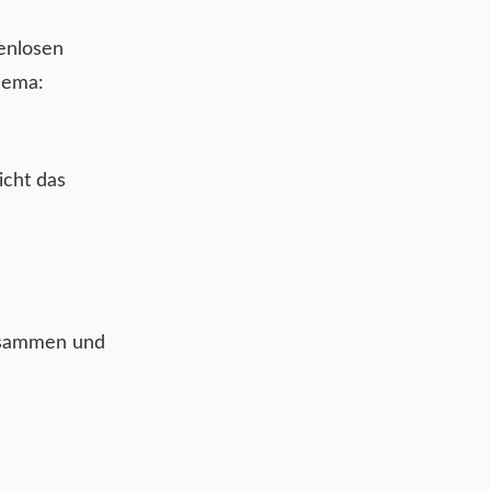
genlosen
hema:
icht das
zusammen und