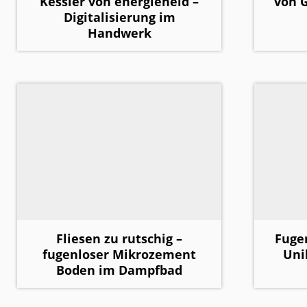
Kessler von energieheld –
von 
Digitalisierung im
Handwerk
Fliesen zu rutschig –
Fuge
fugenloser Mikrozement
Uni
Boden im Dampfbad