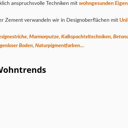
klich anspruchsvolle Techniken mit
wohngesunden Eigen
er Zement verwandeln wir in Designoberflächen mit
Uni
ignestriche, Marmorputze, Kalkspachteltechniken, Betono
 fugenloser Boden, Naturpigmentfarben…
Wohntrends