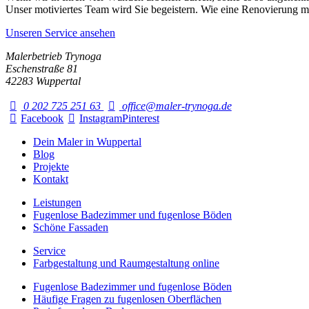
Unser motiviertes Team wird Sie begeistern. Wie eine Renovierung mi
Unseren Service ansehen
Malerbetrieb Trynoga
Eschenstraße 81
42283 Wuppertal
0 202 725 251 63
office@maler-trynoga.de
Facebook
Instagram
Pinterest
Dein Maler in Wuppertal
Blog
Projekte
Kontakt
Leistungen
Fugenlose Badezimmer und fugenlose Böden
Schöne Fassaden
Service
Farbgestaltung und Raumgestaltung online
Fugenlose Badezimmer und fugenlose Böden
Häufige Fragen zu fugenlosen Oberflächen