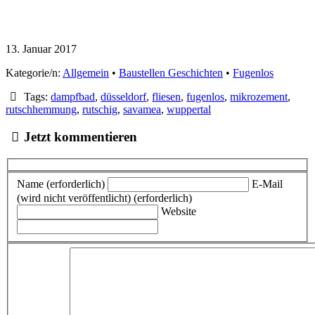
13. Januar 2017
Kategorie/n:
Allgemein
•
Baustellen Geschichten
•
Fugenlos
Tags:
dampfbad
,
düsseldorf
,
fliesen
,
fugenlos
,
mikrozement
,
rutschhemmung
,
rutschig
,
savamea
,
wuppertal
Jetzt kommentieren
Name (erforderlich)
E-Mail
(wird nicht veröffentlicht) (erforderlich)
Website