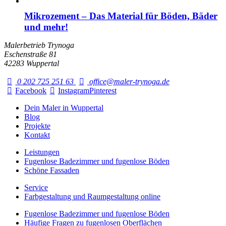
Mikrozement – Das Material für Böden, Bäder
und mehr!
Malerbetrieb Trynoga
Eschenstraße 81
42283 Wuppertal
0 202 725 251 63
office@maler-trynoga.de
Facebook
Instagram
Pinterest
Dein Maler in Wuppertal
Blog
Projekte
Kontakt
Leistungen
Fugenlose Badezimmer und fugenlose Böden
Schöne Fassaden
Service
Farbgestaltung und Raumgestaltung online
Fugenlose Badezimmer und fugenlose Böden
Häufige Fragen zu fugenlosen Oberflächen