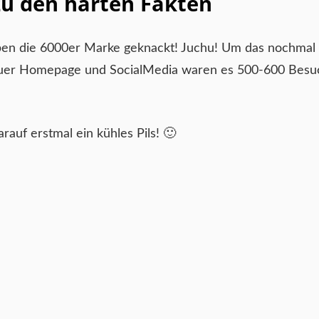
zu den harten Fakten
ben die 6000er Marke geknackt! Juchu! Um das nochmal 
 neuer Homepage und SocialMedia waren es 500-600 Besu
rauf erstmal ein kühles Pils! 🙂