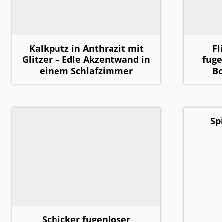
Kalkputz in Anthrazit mit
Fl
Glitzer – Edle Akzentwand in
fug
einem Schlafzimmer
B
Sp
Schicker fugenloser