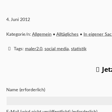
4. Juni 2012
Kategorie/n:
Allgemein
•
Alltägliches
•
In eigener Sa
Tags:
maler2.0
,
social media
,
statistik
Je
Name (erforderlich)
E-Mail (wird nicht veröffentlicht) (erforderlich)