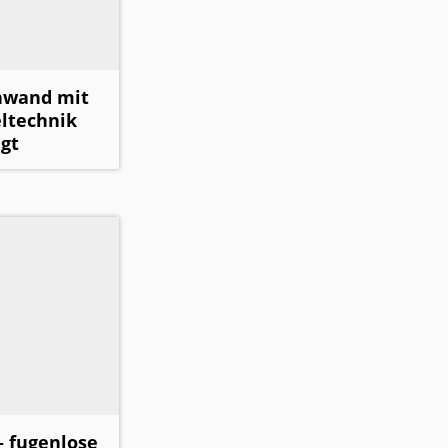
hwand mit
ltechnik
gt
 fugenlose