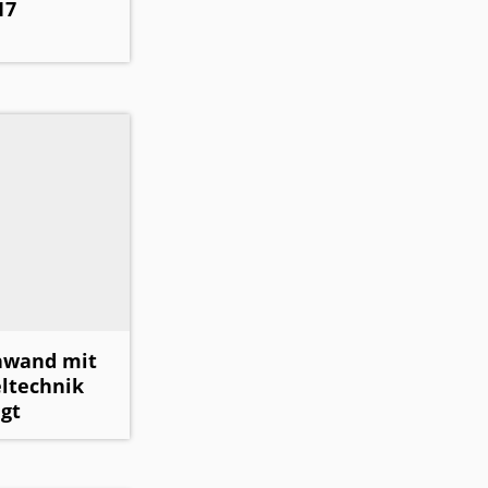
17
hwand mit
ltechnik
gt