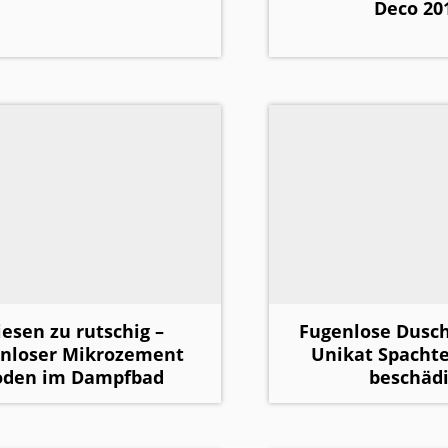
Deco 20
iesen zu rutschig –
Fugenlose Dusc
enloser Mikrozement
Unikat Spachte
oden im Dampfbad
beschädi