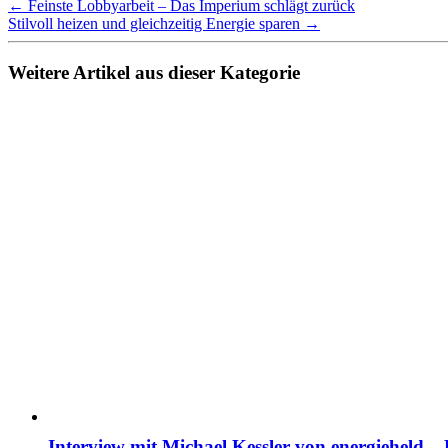
← Feinste Lobbyarbeit – Das Imperium schlägt zurück
Stilvoll heizen und gleichzeitig Energie sparen →
Weitere Artikel aus dieser Kategorie
Interview mit Michael Kessler von energieheld –