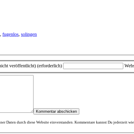
n
,
fugenlos
,
solingen
icht veröffentlicht) (erforderlich)
Webs
Mit dem Absenden erklärst Du Dich mit der Speicherung und Verarbeitung Deiner D