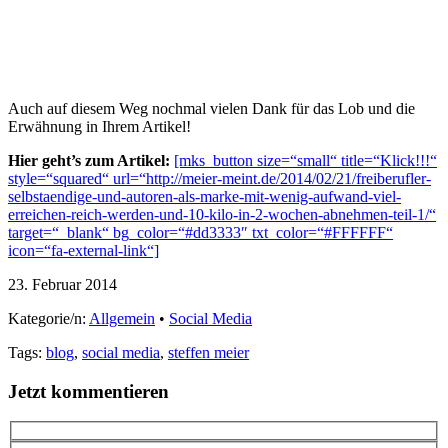
Auch auf diesem Weg nochmal vielen Dank für das Lob und die
Erwähnung in Ihrem Artikel!
Hier geht’s zum Artikel:
[mks_button size=“small“ title=“Klick!!!“
style=“squared“ url=“http://meier-meint.de/2014/02/21/freiberufler-
selbstaendige-und-autoren-als-marke-mit-wenig-aufwand-viel-
erreichen-reich-werden-und-10-kilo-in-2-wochen-abnehmen-teil-1/“
target=“_blank“ bg_color=“#dd3333″ txt_color=“#FFFFFF“
icon=“fa-external-link“]
23. Februar 2014
Kategorie/n:
Allgemein
•
Social Media
Tags:
blog
,
social media
,
steffen meier
Jetzt kommentieren