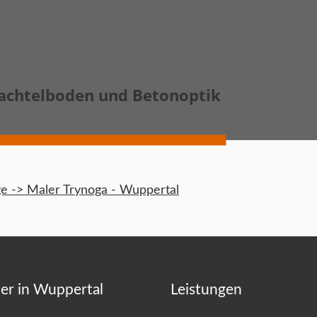
achtelboden und Betonoptik
 -> Maler Trynoga - Wuppertal
er in Wuppertal
Leistungen