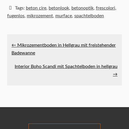
Tags:
beton cire
,
betonlook
,
betonoptik
,
frescolori
,
fugenlos
,
mikrozement
,
murface
,
spachtelboden
← Mikrozementboden in Hellgrau mit freistehender
Badewanne
Interior Boho Scandi mit Spachtelboden in hellgrau
→