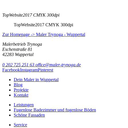
TopWebsite2017 CMYK 300dpi
TopWebsite2017 CMYK 300dpi
Zur Homepage -> Maler Trynoga - Wuppertal
Malerbetrieb Trynoga
Eschenstraße 81
42283 Wuppertal
0 202 725 251 63
office@maler-trynoga.de
Facebook
Instagram
Pinterest
Dein Maler in Wuppertal
Blog
Projekte
Kontakt
Leistungen
Fugenlose Badezimmer und fugenlose Böden
Schöne Fassaden
Service