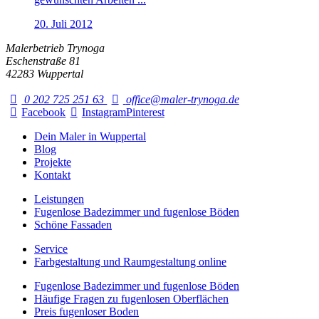
20. Juli 2012
Malerbetrieb Trynoga
Eschenstraße 81
42283 Wuppertal
0 202 725 251 63
office@maler-trynoga.de
Facebook
Instagram
Pinterest
Dein Maler in Wuppertal
Blog
Projekte
Kontakt
Leistungen
Fugenlose Badezimmer und fugenlose Böden
Schöne Fassaden
Service
Farbgestaltung und Raumgestaltung online
Fugenlose Badezimmer und fugenlose Böden
Häufige Fragen zu fugenlosen Oberflächen
Preis fugenloser Boden