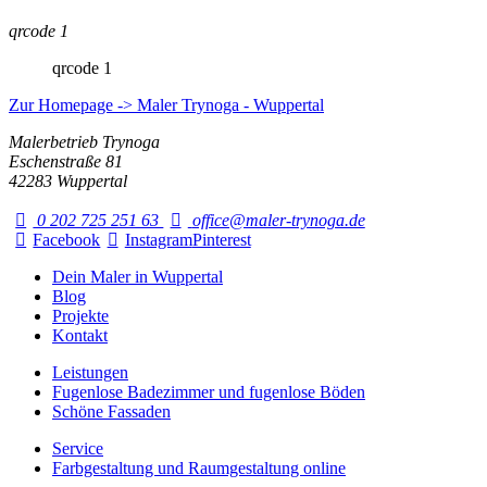
qrcode 1
qrcode 1
Zur Homepage -> Maler Trynoga - Wuppertal
Malerbetrieb Trynoga
Eschenstraße 81
42283 Wuppertal
0 202 725 251 63
office@maler-trynoga.de
Facebook
Instagram
Pinterest
Dein Maler in Wuppertal
Blog
Projekte
Kontakt
Leistungen
Fugenlose Badezimmer und fugenlose Böden
Schöne Fassaden
Service
Farbgestaltung und Raumgestaltung online