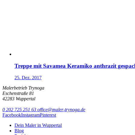
Treppe mit Savamea Keramiko anthrazit gespach
25. Dez. 2017
Malerbetrieb Trynoga
Eschenstraße 81
42283 Wuppertal
0 202 725 251 63
office@maler-trynoga.de
Facebook
Instagram
Pinterest
Dein Maler in Wuppertal
Blog