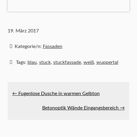
19. März 2017
Kategorie/n:
Fassaden
Tags:
blau
,
stuck
,
stuckfassade
,
weiß
,
wuppertal
← Fugenlose Dusche in warmen Gelbton
Betonoptik Wände Eingangsbereich →