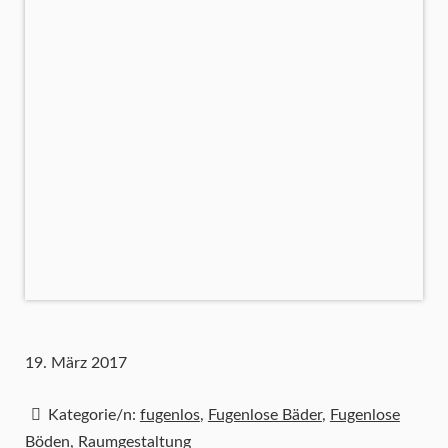
19. März 2017
Kategorie/n:
fugenlos
,
Fugenlose Bäder
,
Fugenlose
Böden
,
Raumgestaltung