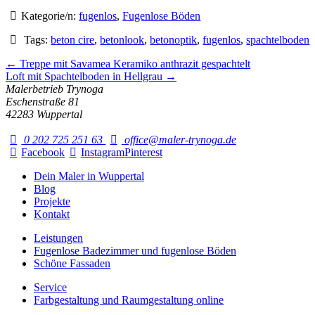
Kategorie/n:
fugenlos
,
Fugenlose Böden
Tags:
beton cire
,
betonlook
,
betonoptik
,
fugenlos
,
spachtelboden
← Treppe mit Savamea Keramiko anthrazit gespachtelt
Loft mit Spachtelboden in Hellgrau →
Malerbetrieb Trynoga
Eschenstraße 81
42283 Wuppertal
0 202 725 251 63
office@maler-trynoga.de
Facebook
Instagram
Pinterest
Dein Maler in Wuppertal
Blog
Projekte
Kontakt
Leistungen
Fugenlose Badezimmer und fugenlose Böden
Schöne Fassaden
Service
Farbgestaltung und Raumgestaltung online