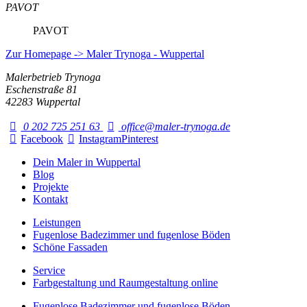
PAVOT
PAVOT
Zur Homepage -> Maler Trynoga - Wuppertal
Malerbetrieb Trynoga
Eschenstraße 81
42283 Wuppertal
0 202 725 251 63
office@maler-trynoga.de
Facebook
Instagram
Pinterest
Dein Maler in Wuppertal
Blog
Projekte
Kontakt
Leistungen
Fugenlose Badezimmer und fugenlose Böden
Schöne Fassaden
Service
Farbgestaltung und Raumgestaltung online
Fugenlose Badezimmer und fugenlose Böden