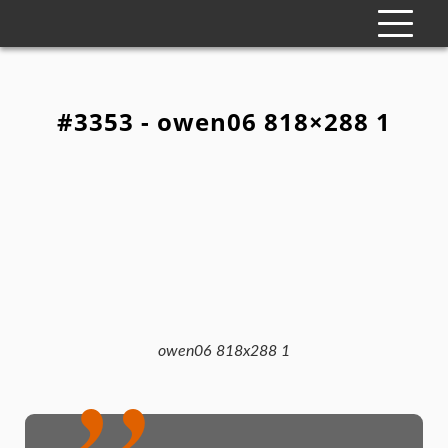
#3353 - owen06 818×288 1
owen06 818x288 1