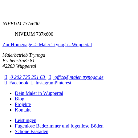
NIVEUM 737x600
NIVEUM 737x600
Zur Homepage -> Maler Trynoga - Wuppertal
Malerbetrieb Trynoga
Eschenstraße 81
42283 Wuppertal
0 202 725 251 63
office@maler-trynoga.de
Facebook
Instagram
Pinterest
Dein Maler in Wuppertal
Blog
Projekte
Kontakt
Leistungen
Fugenlose Badezimmer und fugenlose Böden
Schöne Fassaden