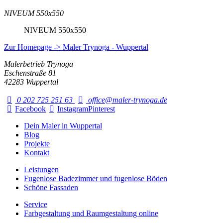
NIVEUM 550x550
NIVEUM 550x550
Zur Homepage -> Maler Trynoga - Wuppertal
Malerbetrieb Trynoga
Eschenstraße 81
42283 Wuppertal
0 202 725 251 63
office@maler-trynoga.de
Facebook
Instagram
Pinterest
Dein Maler in Wuppertal
Blog
Projekte
Kontakt
Leistungen
Fugenlose Badezimmer und fugenlose Böden
Schöne Fassaden
Service
Farbgestaltung und Raumgestaltung online