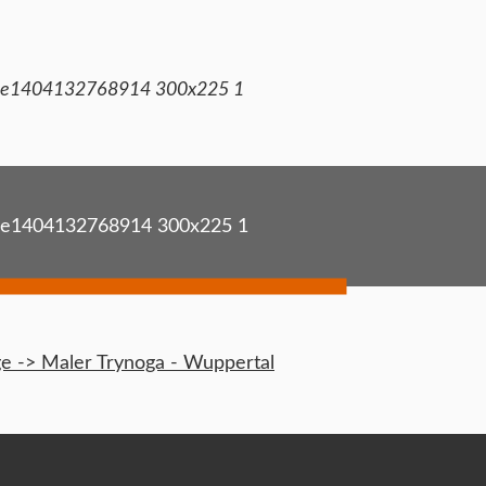
 e1404132768914 300x225 1
 e1404132768914 300x225 1
 -> Maler Trynoga - Wuppertal