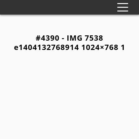
#4390 - IMG 7538
e1404132768914 1024×768 1