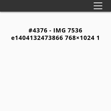
#4376 - IMG 7536
e1404132473866 768×1024 1