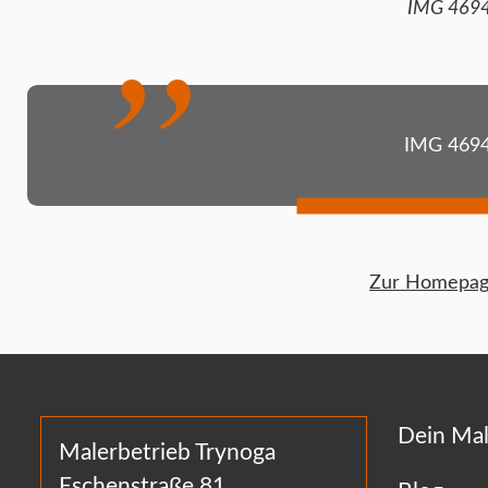
IMG 469
IMG 4694
Zur Homepage
Dein Mal
Malerbetrieb Trynoga
Eschenstraße 81