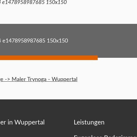
4 e1478958987685 150x150
 e1478958987685 150x150
 -> Maler Trynoga - Wuppertal
er in Wuppertal
Leistungen