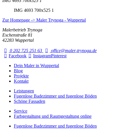
IMG 4693 700x525 1
IMG 4693 700x525 1
Zur Homepage -> Maler Trynoga - Wuppertal
Malerbetrieb Trynoga
Eschenstraße 81
42283 Wuppertal
0 202 725 251 63
office@maler-trynoga.de
Facebook
Instagram
Pinterest
Dein Maler in Wuppertal
Blog
Projekte
Kontakt
Leistungen
Fugenlose Badezimmer und fugenlose Böden
Schöne Fassaden
Service
Farbgestaltung und Raumgestaltung online
Fugenlose Badezimmer und fugenlose Böden