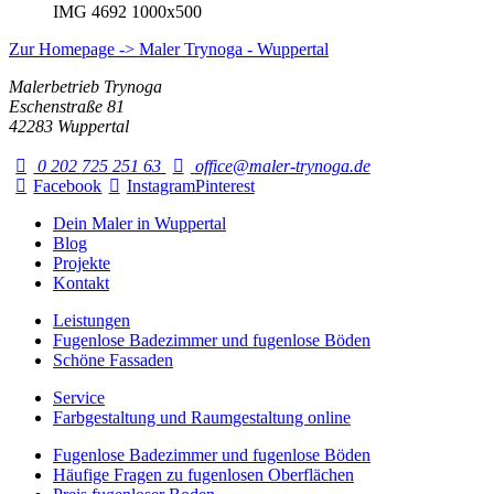
IMG 4692 1000x500
Zur Homepage -> Maler Trynoga - Wuppertal
Malerbetrieb Trynoga
Eschenstraße 81
42283 Wuppertal
0 202 725 251 63
office@maler-trynoga.de
Facebook
Instagram
Pinterest
Dein Maler in Wuppertal
Blog
Projekte
Kontakt
Leistungen
Fugenlose Badezimmer und fugenlose Böden
Schöne Fassaden
Service
Farbgestaltung und Raumgestaltung online
Fugenlose Badezimmer und fugenlose Böden
Häufige Fragen zu fugenlosen Oberflächen