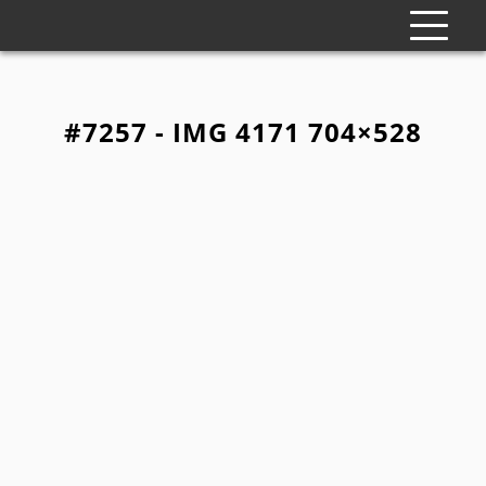
#7257 - IMG 4171 704×528