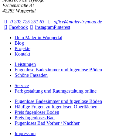
Eschenstraße 81
42283 Wuppertal
0 202 725 251 63
office@maler-trynoga.de
Facebook
Instagram
Pinterest
Dein Maler in Wuppertal
Blog
Projekte
Kontakt
Leistungen
Fugenlose Badezimmer und fugenlose Böden
Schöne Fassaden
Service
Farbgestaltung und Raumgestaltung online
Fugenlose Badezimmer und fugenlose Böden
Häufige Fragen zu fugenlosen Oberflächen
Preis fugenloser Boden
Preis fugenloses Bad
Fugenloses Bad Vorher / Nachher
Impressum