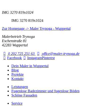
IMG 3270 819x1024
IMG 3270 819x1024
Zur Homepage -> Maler Trynoga - Wuppertal
Malerbetrieb Trynoga
Eschenstraße 81
42283 Wuppertal
0 202 725 251 63
office@maler-trynoga.de
Facebook
Instagram
Pinterest
Dein Maler in Wuppertal
Blog
Projekte
Kontakt
Leistungen
Fugenlose Badezimmer und fugenlose Böden
Schöne Fassaden
Service