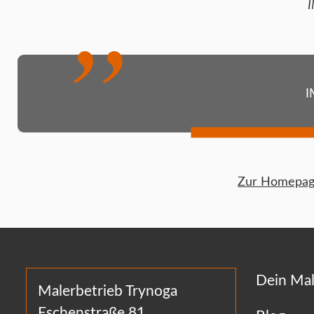
I
I
Zur Homepage
Dein Mal
Malerbetrieb Trynoga
Eschenstraße 81