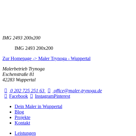
IMG 2493 200x200
IMG 2493 200x200
Zur Homepage -> Maler Trynoga - Wuppertal
Malerbetrieb Trynoga
Eschenstraße 81
42283 Wuppertal
0 202 725 251 63
office@maler-trynoga.de
Facebook
Instagram
Pinterest
Dein Maler in Wuppertal
Blog
Projekte
Kontakt
Leistungen