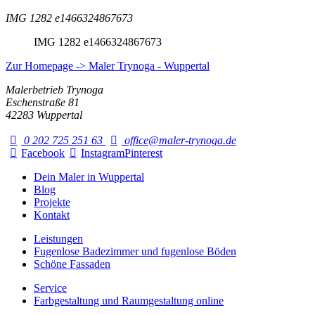
IMG 1282 e1466324867673
IMG 1282 e1466324867673
Zur Homepage -> Maler Trynoga - Wuppertal
Malerbetrieb Trynoga
Eschenstraße 81
42283 Wuppertal
0 202 725 251 63
office@maler-trynoga.de
Facebook
Instagram
Pinterest
Dein Maler in Wuppertal
Blog
Projekte
Kontakt
Leistungen
Fugenlose Badezimmer und fugenlose Böden
Schöne Fassaden
Service
Farbgestaltung und Raumgestaltung online