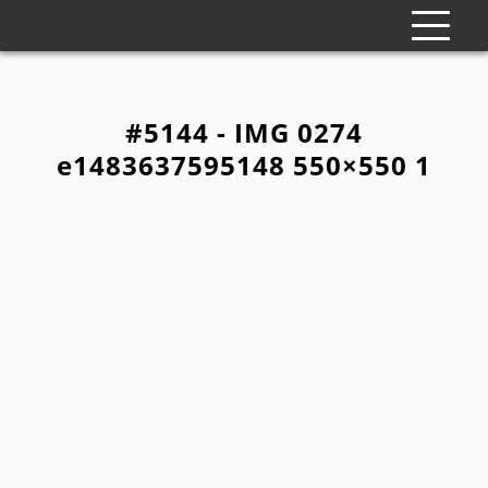
#5144 - IMG 0274
e1483637595148 550×550 1