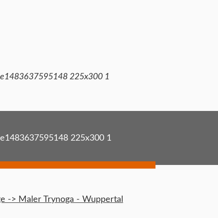
 e1483637595148 225x300 1
 e1483637595148 225x300 1
 -> Maler Trynoga - Wuppertal