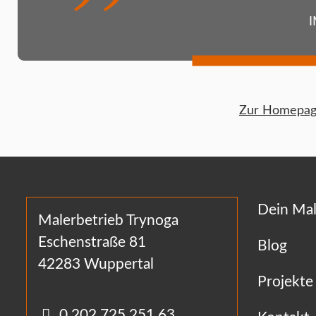
I
Zur Homepage
Dein Mal
Malerbetrieb Trynoga
Eschenstraße 81
Blog
42283 Wuppertal
Projekte
0 202 725 251 63