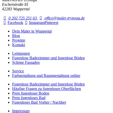
Eschenstraße 81
42283 Wuppertal
0 202 725 251 63
office@maler-trynoga.de
Facebook
Instagram
Pinterest
Dein Maler in Wuppertal
Blog
Projekte
Kontakt
Leistungen
Fugenlose Badezimmer und fugenlose Böden
Schöne Fassaden
Service
Farbgestaltung und Raumgestaltung online
Fugenlose Badezimmer und fugenlose Böden
Häufige Fragen zu fugenlosen Oberflächen
Preis fugenloser Boden
Preis fugenloses Bad
Fugenloses Bad Vorher / Nachher
Impressum