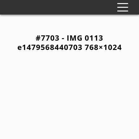
#7703 - IMG 0113
e1479568440703 768×1024