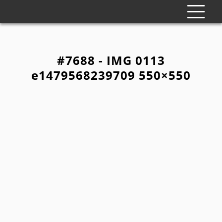
#7688 - IMG 0113
e1479568239709 550×550