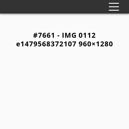
#7661 - IMG 0112
e1479568372107 960×1280