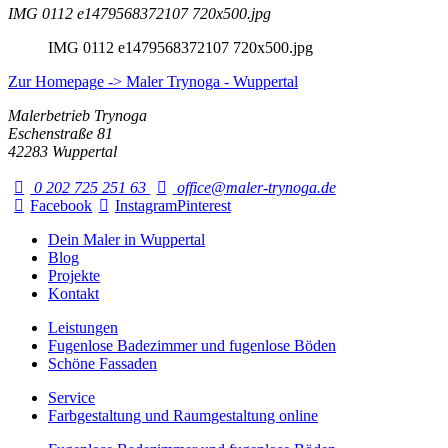
IMG 0112 e1479568372107 720x500.jpg
IMG 0112 e1479568372107 720x500.jpg
Zur Homepage -> Maler Trynoga - Wuppertal
Malerbetrieb Trynoga
Eschenstraße 81
42283 Wuppertal
0 202 725 251 63
office@maler-trynoga.de
Facebook
Instagram
Pinterest
Dein Maler in Wuppertal
Blog
Projekte
Kontakt
Leistungen
Fugenlose Badezimmer und fugenlose Böden
Schöne Fassaden
Service
Farbgestaltung und Raumgestaltung online