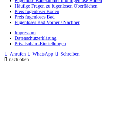
Fugenlose Badezimmer und fugenlose Böden
Häufige Fragen zu fugenlosen Oberflächen
Preis fugenloser Boden
Preis fugenloses Bad
Fugenloses Bad Vorher / Nachher
Impressum
Datenschutzerklärung
Privatsphäre-Einstellungen
Anrufen
WhatsApp
Schreiben
nach oben