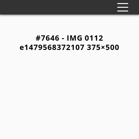
#7646 - IMG 0112
e1479568372107 375×500