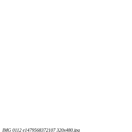
IMG 0112 e1479568372107 320x480.jpg