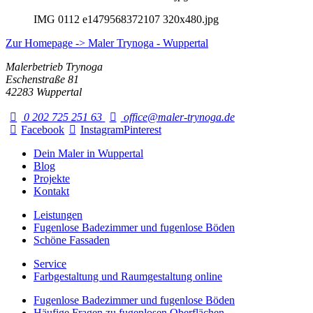
IMG 0112 e1479568372107 320x480.jpg
Zur Homepage -> Maler Trynoga - Wuppertal
Malerbetrieb Trynoga
Eschenstraße 81
42283 Wuppertal
0 202 725 251 63
office@maler-trynoga.de
Facebook
Instagram
Pinterest
Dein Maler in Wuppertal
Blog
Projekte
Kontakt
Leistungen
Fugenlose Badezimmer und fugenlose Böden
Schöne Fassaden
Service
Farbgestaltung und Raumgestaltung online
Fugenlose Badezimmer und fugenlose Böden
Häufige Fragen zu fugenlosen Oberflächen