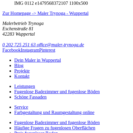
IMG 0112 e1479568372107 1100x500
Zur Homepage -> Maler Trynoga - Wuppertal
Malerbetrieb Trynoga
Eschenstraße 81
42283 Wuppertal
0 202 725 251 63
office@maler-trynoga.de
Facebook
Instagram
Pinterest
Dein Maler in Wuppertal
Blog
Projekte
Kontakt
Leistungen
Fugenlose Badezimmer und fugenlose Böden
Schöne Fassaden
Service
Farbgestaltung und Raumgestaltung online
Fugenlose Badezimmer und fugenlose Böden
Häufige Fragen zu fugenlosen Oberflächen