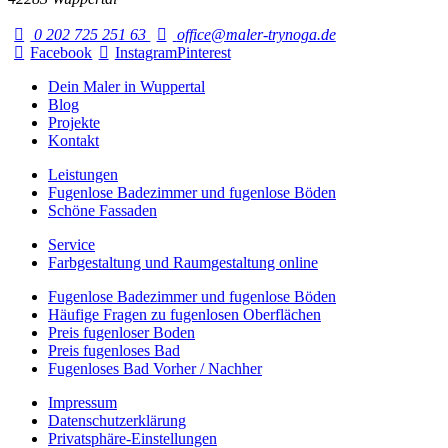
0 202 725 251 63
office@maler-trynoga.de
Facebook
Instagram
Pinterest
Dein Maler in Wuppertal
Blog
Projekte
Kontakt
Leistungen
Fugenlose Badezimmer und fugenlose Böden
Schöne Fassaden
Service
Farbgestaltung und Raumgestaltung online
Fugenlose Badezimmer und fugenlose Böden
Häufige Fragen zu fugenlosen Oberflächen
Preis fugenloser Boden
Preis fugenloses Bad
Fugenloses Bad Vorher / Nachher
Impressum
Datenschutzerklärung
Privatsphäre-Einstellungen