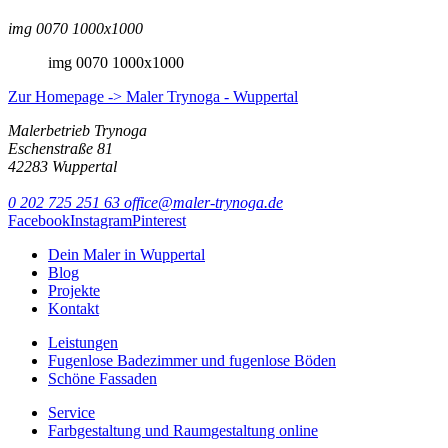
img 0070 1000x1000
img 0070 1000x1000
Zur Homepage -> Maler Trynoga - Wuppertal
Malerbetrieb Trynoga
Eschenstraße 81
42283 Wuppertal
0 202 725 251 63
office@maler-trynoga.de
Facebook
Instagram
Pinterest
Dein Maler in Wuppertal
Blog
Projekte
Kontakt
Leistungen
Fugenlose Badezimmer und fugenlose Böden
Schöne Fassaden
Service
Farbgestaltung und Raumgestaltung online