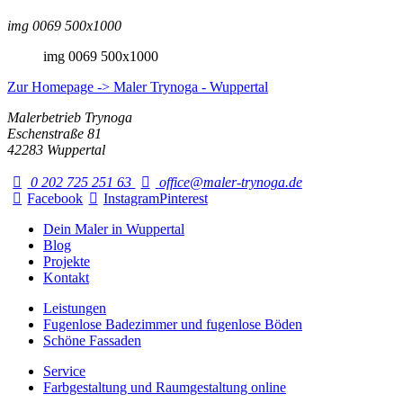
img 0069 500x1000
img 0069 500x1000
Zur Homepage -> Maler Trynoga - Wuppertal
Malerbetrieb Trynoga
Eschenstraße 81
42283 Wuppertal
0 202 725 251 63
office@maler-trynoga.de
Facebook
Instagram
Pinterest
Dein Maler in Wuppertal
Blog
Projekte
Kontakt
Leistungen
Fugenlose Badezimmer und fugenlose Böden
Schöne Fassaden
Service
Farbgestaltung und Raumgestaltung online