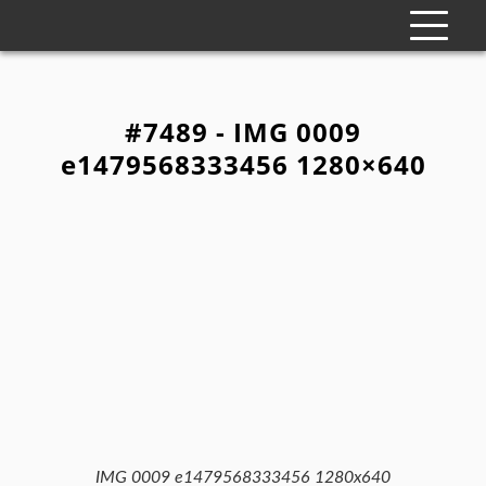
#7489 - IMG 0009
e1479568333456 1280×640
IMG 0009 e1479568333456 1280x640