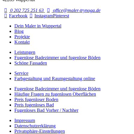
0 202 725 251 63
office@maler-trynoga.de
Facebook
Instagram
Pinterest
Dein Maler in Wuppertal
Blog
Projekte
Kontakt
Leistungen
Fugenlose Badezimmer und fugenlose Böden
Schöne Fassaden
Service
Farbgestaltung und Raumgestaltung online
Fugenlose Badezimmer und fugenlose Böden
Häufige Fragen zu fugenlosen Oberflächen
Preis fugenloser Boden
Preis fugenloses Bad
Fugenloses Bad Vorher / Nachher
Impressum
Datenschutzerklärung
Privatsphäre-Einstellungen